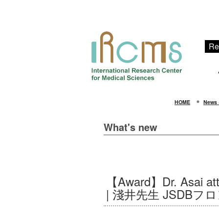
Re
HOME
News 
What's new
【Award】Dr. Asai atte
| 淺井先生 JSD