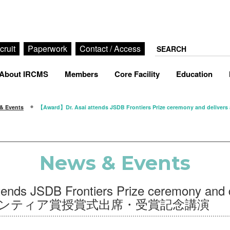
cruit
Paperwork
Contact / Access
About IRCMS
Members
Core Facility
Education
& Events
【Award】Dr. Asai attends JSDB Frontiers Prize ceremony and del
News & Events
nds JSDB Frontiers Prize ceremony and d
Bフロンティア賞授賞式出席・受賞記念講演