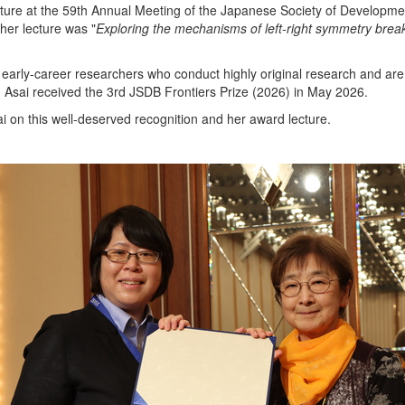
ture at the 59th Annual Meeting of the Japanese Society of Development
 her lecture was "
Exploring the mechanisms of left-right symmetry breaki
early-career researchers who conduct highly original research and are
r. Asai received the 3rd JSDB Frontiers Prize (2026) in May 2026.
i on this well-deserved recognition and her award lecture.