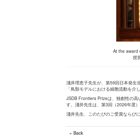
At the award 
授
淺井理恵子先生が、第59回日本発生生物
「鳥類モデルにおける細胞流動を介
JSDB Frontiers Priz
す。淺井先生は、第3回（2026年度）JSD
淺井先生、このたびのご受賞ならび
Back