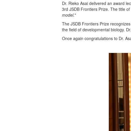
Dr. Rieko Asai delivered an award lec
3rd JSDB Frontiers Prize. The title of
model.
"
The JSDB Frontiers Prize recognizes 
the field of developmental biology. D
Once again congratulations to Dr. Asa