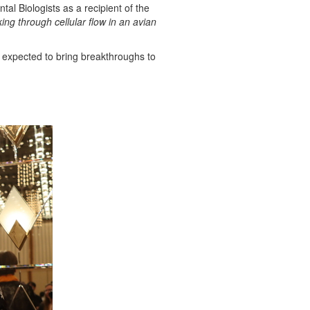
al Biologists as a recipient of the
ng through cellular flow in an avian
 expected to bring breakthroughs to