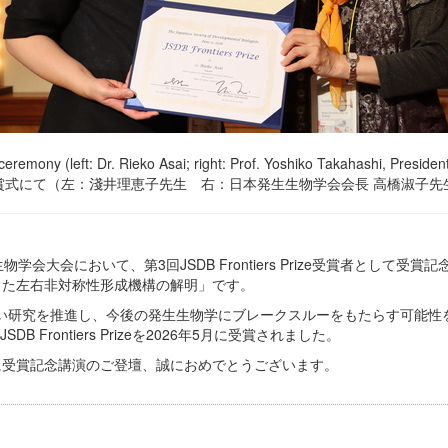
ceremony (left: Dr. Rieko Asai; right: Prof. Yoshiko Takahashi, Presiden
賞式にて（左：淺井理恵子先生 右：日本発生生物学会会長 高橋淑子先
学会大会において、第3回JSDB Frontiers Prize受賞者として
した左右非対称性形成機構の解明」です。
eは、独創性の高い研究を推進し、今後の発生生物学にブレークスルーをもたらす
B Frontiers Prizeを2026年5月に受賞されました。
に受賞記念講演のご登壇、誠におめでとうございます。